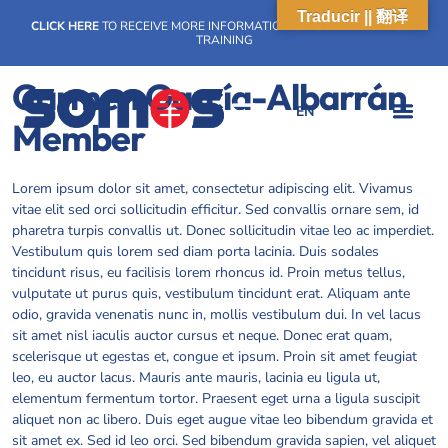
Traducir || 翻译
CLICK HERE
TO RECEIVE MORE INFORMATION ON OUR WEEKLY SCN
TRAINING
Carmen García-Albarrán
EN
Member
Lorem ipsum dolor sit amet, consectetur adipiscing elit. Vivamus
vitae elit sed orci sollicitudin efficitur. Sed convallis ornare sem, id
pharetra turpis convallis ut. Donec sollicitudin vitae leo ac imperdiet.
Vestibulum quis lorem sed diam porta lacinia. Duis sodales
tincidunt risus, eu facilisis lorem rhoncus id. Proin metus tellus,
vulputate ut purus quis, vestibulum tincidunt erat. Aliquam ante
odio, gravida venenatis nunc in, mollis vestibulum dui. In vel lacus
sit amet nisl iaculis auctor cursus et neque. Donec erat quam,
scelerisque ut egestas et, congue et ipsum. Proin sit amet feugiat
leo, eu auctor lacus. Mauris ante mauris, lacinia eu ligula ut,
elementum fermentum tortor. Praesent eget urna a ligula suscipit
aliquet non ac libero. Duis eget augue vitae leo bibendum gravida et
sit amet ex. Sed id leo orci. Sed bibendum gravida sapien, vel aliquet